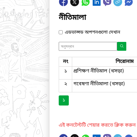
নীতিমালা
এডভান্সড অপশনগুলো দেখান
নং
শিরোনাম
১
প্রশিক্ষণ নীতিমাল (খসড়া)
২
গবেষণা নীতিমালা (খসড়া)
১
এই কনটেন্টটি শেয়ার করতে ক্লিক করুন